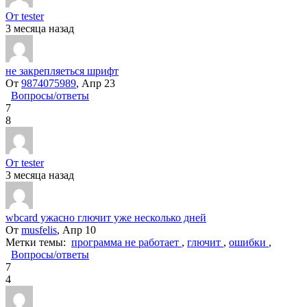
От tester
3 месяца назад
не закрепляеться шрифт
От
9874075989
, Апр 23
Вопросы/ответы
7
8
От tester
3 месяца назад
wbcard ужасно глючит уже несколько дней
От
musfelis
, Апр 10
Метки темы:
программа не работает
,
глючит
,
ошибки
,
Вопросы/ответы
7
4