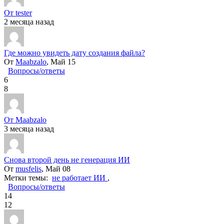
От tester
2 месяца назад
Где можно увидеть дату создания файла?
От
Maabzalo
, Май 15
Вопросы/ответы
6
8
От Maabzalo
3 месяца назад
Снова второй день не генерация ИИ
От
musfelis
, Май 08
Метки темы:
не работает ИИ
,
Вопросы/ответы
14
12