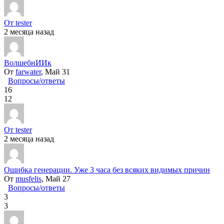
От tester
2 месяца назад
ВолшебнИИк
От
farwater
, Май 31
Вопросы/ответы
16
12
От tester
2 месяца назад
Ошибка генерации. Уже 3 часа без всяких видимых причин
От
musfelis
, Май 27
Вопросы/ответы
3
3